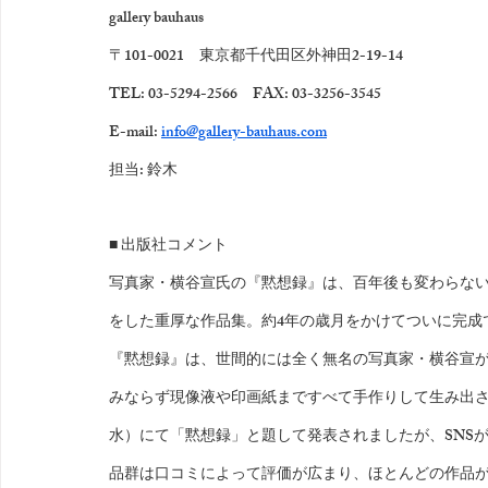
gallery bauhaus
〒101-0021　東京都千代田区外神田2-19-14
TEL: 03-5294-2566　FAX: 03-3256-3545
E-mail: 
info@gallery-bauhaus.com
担当: 鈴木
■ 出版社コメント
写真家・横谷宣氏の『黙想録』は、百年後も変わらない
をした重厚な作品集。約4年の歳月をかけてついに完成
『黙想録』は、世間的には全く無名の写真家・横谷宣
みならず現像液や印画紙まですべて手作りして生み出された作品の
水）にて「黙想録」と題して発表されましたが、SNS
品群は口コミによって評価が広まり、ほとんどの作品が