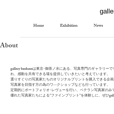
gall
Home
Exhibition
News
About
gallery bauhausは東京･御茶ノ水にある、写真専門のギャラ
れ、感動を共有できる場を提供していきたいと考えています。
選りすぐりの写真家たちのオリジナルプリントを購入できる企画
写真家を目指す方の為のワ―クショップなども行っています。
定期的にポートフォリオ･レヴューを行い、ベテラン写真家のみ
優れた写真家たちによる"ファインプリント"を体験しに、ぜひgaller